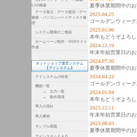
夏季休業期間中のお
LAN構築
データ復元・データ復旧・デー
2025.04.25
修復・パソコンハードディスク修
ゴールデンウィーク
理
2025.01.06
システム開発のご相談
本年もどうぞよろし
ホームページ制作・WEBサイト
2024.12.19
作成
年末年始営業日のお
2024.07.30
ネットショップ運営システム
夏季休業期間中のお
【アイシステム】
2024.04.22
アイシステムの特長
ゴールデンウィーク
機能一覧
→ 出力一覧
2024.01.04
→ 動作環境
本年もどうぞよろし
導入の流れ
2023.12.11
年末年始営業日のお
導入事例
2023.08.03
サンプル画面
夏季休業期間中のお
アイシステムＦＡＱ