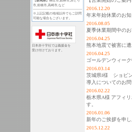
【営業開始のご案内
【
群馬県
】桐生市,館林市,みどり
市,前橋市,高崎市,など
2016.12.20
※上記記載の地域以外でもご訪問
年末年始休業のお知
可能な場合もございます。
2016.08.05
夏季休業期間中のお
2016.04.25
熊本地震で被害に遭
日本赤十字社では義援金を
受け付けております。
2016.04.25
ゴールデンウィーク
2016.03.14
茨城県I様 ショピ
導入についてのお問
2016.02.22
栃木県A様 アフィ
す。
2016.01.06
新年のご挨拶を申し
2015.12.22