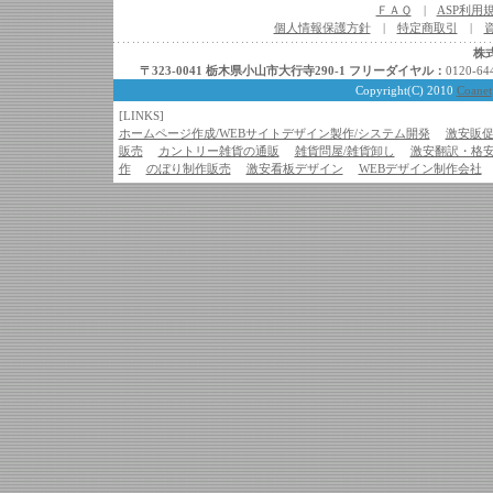
ＦＡＱ
|
ASP利用
個人情報保護方針
|
特定商取引
|
株
〒323-0041 栃木県小山市大行寺290-1
フリーダイヤル
：
0120-6
Copyright(C)
2010
Coanet
[LINKS]
ホームページ作成/WEBサイトデザイン製作/システム開発
激安販促
販売
カントリー雑貨の通販
雑貨問屋/雑貨卸し
激安翻訳・格
作
のぼり制作販売
激安看板デザイン
WEBデザイン制作会社