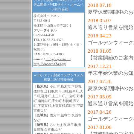
システム開発・(WEB)ウェブシス
2018.07.18
テム開発・WEBサイト・ホームペ
ージ制作会社
夏季休業期間中のお
株式会社コアネット
2018.05.07
〒323-0041
栃木県小山市大行寺290-1
通常通り営業を開始
フリーダイヤル
2018.04.23
0120-644-450
TEL：
0285-33-4372
ゴールデンウィーク
お電話受付：9時～18時(土・日・
祝除く)
2018.01.05
FAX：
0285-33-4383
【営業開始のご案内
e-mail：
info@i-system.biz
http://www.coa2.co.jp/
2017.12.21
年末年始休業のお知
WEBシステム開発ウェブシステム
構築ご訪問可能地域
2017.07.26
【
栃木県
】小山市,栃木市,下野市,
夏季休業期間中のお
佐野市,足利市,間々田町,藤岡町,大
2017.05.09
平町,岩舟町,上三川町,二宮町,野木
町,南河内町,壬生町,都賀町,西方
通常通り営業を開始
町,下都賀郡,上都賀郡,真岡市,宇都
宮市など
2017.04.26
【
茨城県
】古河市,結城市,筑西市
ゴールデンウィーク
など
【
埼玉県
】さいたま市,幸手市,春
2017.01.06
日部市,久喜市,など