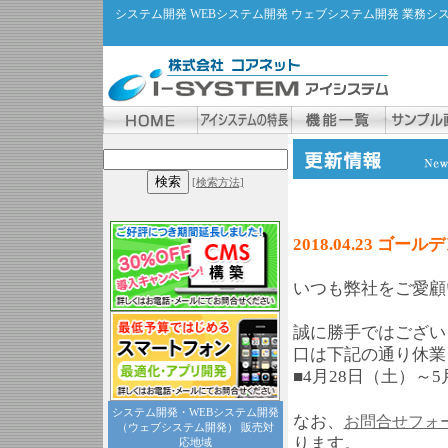
システム開発 WEBシステム開発 ウェブシステム開発 業務
[検索方法]
2018.04.23
いつも弊社をご愛顧
誠に勝手ではござい
口は下記の通り休業
■4月28日（土）～
システム開発・WEBシステム開発
なお、
お問合せフォ
（ウェブシステム開発） 販売対
ります。
応地域