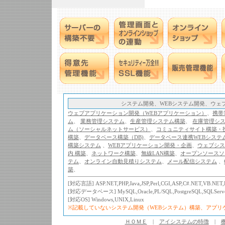
システム開発、WEBシステム開発、ウェ
ウェブアプリケーション開発（WEBアプリケーション）
、
携帯
ム
、
業務管理システム
、
生産管理システム構築
、
在庫管理シ
ム（ソーシャルネットサービス）
、
コミュニティサイト構築・
構築
、
データベース構築（DB)
、
データベース連携WEBシステ
構築システム
、
WEBアプリケーション開発・企画
、
ウェブシス
内 構築
、
ネットワーク構築
、
無線LAN構築
、
オープンソースソ
テム
、
オンライン自動見積りシステム
、
メール配信システム
、
築
、
[対応言語] ASP.NET,PHP,Java,JSP,Perl,CGI,ASP,C#.NET,VB.NET,
[対応データベース] MySQL,Oracle,PL/SQL,PostgreSQL,SQLServe
[対応OS] Windows,UNIX,Linux
※記載していないシステム開発（WEBシステム）構築、アプ
ＨＯＭＥ
|
アイシステムの特徴
|