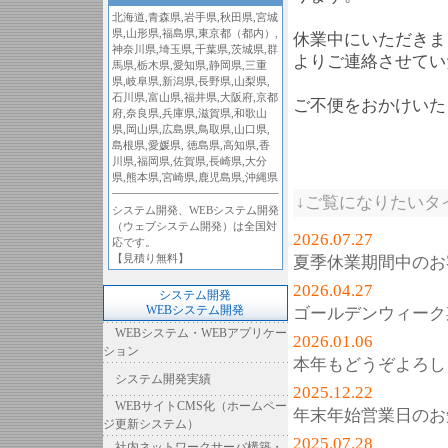
北海道
,
青森県
,
岩手県
,
秋田県
,
宮城
県
,
山形県
,
福島県
,
東京都（都内）
,
休業中にいただきま
神奈川県
,
埼玉県
,
千葉県
,
茨城県
,
群
よりご連絡させてい
馬県
,
栃木県
,
愛知県
,
静岡県
,
三重
県
,
岐阜県
,
新潟県
,
長野県
,
山梨県
,
石川県
,
富山県
,
福井県
,
大阪府
,
京都
ご不便をおかけいた
府
,
奈良県
,
兵庫県
,
滋賀県
,
和歌山
県
,
岡山県
,
広島県
,
鳥取県
,
山口県
,
島根県
,
愛媛県
,
徳島県
,
高知県
,
香
川県
,
福岡県
,
佐賀県
,
長崎県
,
大分
県
,
熊本県
,
宮崎県
,
鹿児島県
,
沖縄県
↓ご覧になりたいタ
システム開発、WEBシステム開発
（ウェブシステム開発）は全国対
2026.07.27
応です。
【見積り無料】
夏季休業期間中のお
2026.04.27
システム開発
WEBシステム開発
ゴールデンウィーク
WEBシステム・WEBアプリケー
2026.01.06
ション
本年もどうぞよろし
システム開発実績
2025.12.22
WEBサイトCMS化（ホームペー
年末年始営業日のお
ジ更新システム）
2025.07.28
社内ネットワークサーバ構築・