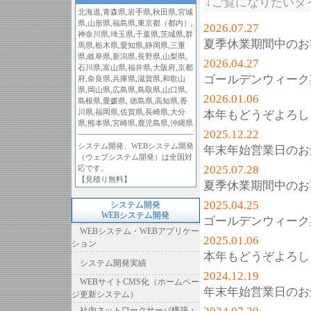
↓ご覧になりたいタ
北海道
,
青森県
,
岩手県
,
秋田県
,
宮城
県
,
山形県
,
福島県
,
東京都（都内）
,
2026.07.27
神奈川県
,
埼玉県
,
千葉県
,
茨城県
,
群
夏季休業期間中のお
馬県
,
栃木県
,
愛知県
,
静岡県
,
三重
県
,
岐阜県
,
新潟県
,
長野県
,
山梨県
,
2026.04.27
石川県
,
富山県
,
福井県
,
大阪府
,
京都
ゴールデンウィーク
府
,
奈良県
,
兵庫県
,
滋賀県
,
和歌山
県
,
岡山県
,
広島県
,
鳥取県
,
山口県
,
2026.01.06
島根県
,
愛媛県
,
徳島県
,
高知県
,
香
川県
,
福岡県
,
佐賀県
,
長崎県
,
大分
本年もどうぞよろし
県
,
熊本県
,
宮崎県
,
鹿児島県
,
沖縄県
2025.12.22
システム開発、WEBシステム開発
年末年始営業日のお
（ウェブシステム開発）は全国対
2025.07.28
応です。
【見積り無料】
夏季休業期間中のお
2025.04.25
システム開発
WEBシステム開発
ゴールデンウィーク
WEBシステム・WEBアプリケー
2025.01.06
ション
本年もどうぞよろし
システム開発実績
2024.12.19
WEBサイトCMS化（ホームペー
年末年始営業日のお
ジ更新システム）
社内ネットワークサーバ構築・