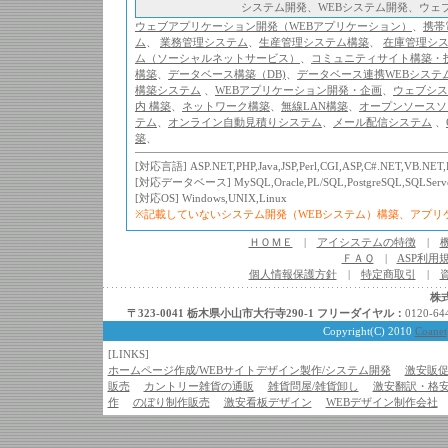
システム開発、WEBシステム開発、ウェ
ウェブアプリケーション開発（WEBアプリケーション）
、
携帯
ム
、
業務管理システム
、
生産管理システム構築
、
在庫管理シ
ム（ソーシャルネットサービス）
、
コミュニティサイト構築・
構築
、
データベース構築（DB)
、
データベース連携WEBシステ
構築システム
、
WEBアプリケーション開発・企画
、
ウェブシス
内 構築
、
ネットワーク構築
、
無線LAN構築
、
オープンソースソ
テム
、
オンライン自動見積りシステム
、
メール配信システム
、
築
、
[対応言語] ASP.NET,PHP,Java,JSP,Perl,CGI,ASP,C#.NET,VB.NET,
[対応データベース] MySQL,Oracle,PL/SQL,PostgreSQL,SQLServe
[対応OS] Windows,UNIX,Linux
※記載していないシステム開発（WEBシステム）構築、アプ
ＨＯＭＥ
|
アイシステムの特徴
|
ＦＡＱ
|
ASP利用
個人情報保護方針
|
特定商取引
|
株
〒323-0041 栃木県小山市大行寺290-1
フリーダイヤル
：
0120-6
Copyright(C)
2010
Coanet
[LINKS]
ホームページ作成/WEBサイトデザイン製作/システム開発
激安販促
販売
カントリー雑貨の通販
雑貨問屋/雑貨卸し
激安翻訳・格
作
のぼり制作販売
激安看板デザイン
WEBデザイン制作会社