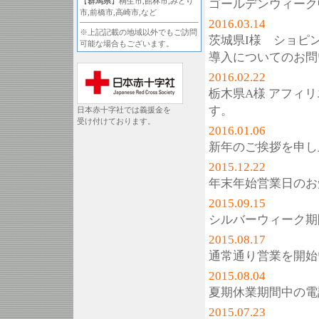
【
群馬県
】桐生市,館林市,みどり
ゴールデンウィーク
市,前橋市,高崎市,など
2016.03.14
※上記記載の地域以外でもご訪問
茨城県I様 ショピ
可能な場合もございます。
導入についてのお問
2016.02.22
栃木県A様 アフィ
す。
日本赤十字社では義援金を
受け付けております。
2016.01.06
新年のご挨拶を申し
2015.12.22
年末年始営業日のお
2015.09.15
シルバーウィーク期
2015.08.17
通常通り営業を開始
2015.08.04
夏期休業期間中の電
2015.07.23