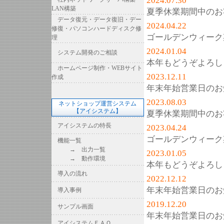
2024.07.30
LAN構築
夏季休業期間中のお
データ復元・データ復旧・デー
2024.04.22
修復・パソコンハードディスク修
ゴールデンウィーク
理
2024.01.04
システム開発のご相談
本年もどうぞよろし
ホームページ制作・WEBサイト
2023.12.11
作成
年末年始営業日のお
2023.08.03
ネットショップ運営システム
【アイシステム】
夏季休業期間中のお
アイシステムの特長
2023.04.24
ゴールデンウィーク
機能一覧
→ 出力一覧
2023.01.05
→ 動作環境
本年もどうぞよろし
導入の流れ
2022.12.12
年末年始営業日のお
導入事例
2019.12.20
サンプル画面
年末年始営業日のお
アイシステムＦＡＱ