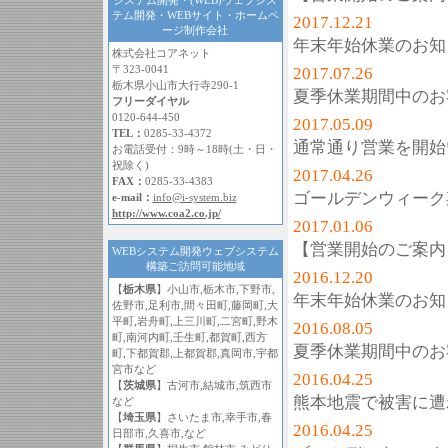
システム開発・(WEB)ウェブシス
テム開発・WEBサイト・ホームペ
2017.12.21
ージ制作会社
年末年始休業のお知
株式会社コアネット
〒323-0041
2017.07.26
栃木県小山市大行寺290-1
夏季休業期間中のお
フリーダイヤル
0120-644-450
2017.05.09
TEL：
0285-33-4372
通常通り営業を開始
お電話受付：9時～18時(土・日・
祝除く)
2017.04.26
FAX：
0285-33-4383
ゴールデンウィーク
e-mail：
info@i-system.biz
http://www.coa2.co.jp/
2017.01.06
【営業開始のご案内
WEBシステム開発ウェブシステム
構築ご訪問可能地域
2016.12.20
【
栃木県
】小山市,栃木市,下野市,
年末年始休業のお知
佐野市,足利市,間々田町,藤岡町,大
平町,岩舟町,上三川町,二宮町,野木
2016.08.05
町,南河内町,壬生町,都賀町,西方
夏季休業期間中のお
町,下都賀郡,上都賀郡,真岡市,宇都
宮市など
2016.04.25
【
茨城県
】古河市,結城市,筑西市
熊本地震で被害に遭
など
【
埼玉県
】さいたま市,幸手市,春
2016.04.25
日部市,久喜市,など